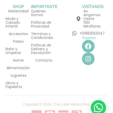
SHOP
IMPORTANTE
VISÍTANOS
Maternidad
Quiénes
Av.
Somos
Angamos
Moda y
Oeste
Calzado
Políticas de
1130
Infantil
Privacidad
Miraflores
+51982562047
Accesorios
Términos y
Condiciones
Síguenos
F
I
Paseo
Políticas de
a
n
Baño y
Delivery y
Limpieza
Devolución
c
s
e
t
Home
Contacto
b
a
Alimentación
o
g
Juguetes
o
r
Libros y
k
a
Papelería
m
Copyright © 2026 | The Little Market Perú