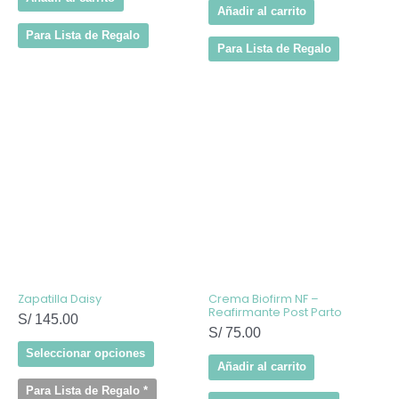
Añadir al carrito
Para Lista de Regalo
Para Lista de Regalo
Este
producto
tiene
múltiples
variantes.
Las
opciones
se
pueden
elegir
en
la
página
de
Zapatilla Daisy
Crema Biofirm NF –
producto
Reafirmante Post Parto
S/
145.00
S/
75.00
Seleccionar opciones
Añadir al carrito
Para Lista de Regalo
*