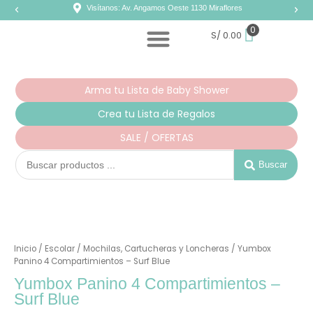
Ir
Visítanos: Av. Angamos Oeste 1130 Miraflores
al
contenido
0
S/
0.00
Arma tu Lista de Baby Shower
Crea tu Lista de Regalos
SALE / OFERTAS
Search
...
Buscar
Inicio
/
Escolar
/
Mochilas, Cartucheras y Loncheras
/ Yumbox
Panino 4 Compartimientos – Surf Blue
Yumbox Panino 4 Compartimientos –
Surf Blue