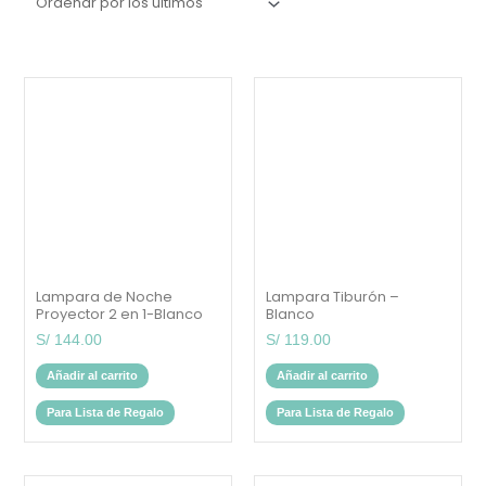
Lampara de Noche
Lampara Tiburón –
Proyector 2 en 1-Blanco
Blanco
S/
144.00
S/
119.00
Añadir al carrito
Añadir al carrito
Para Lista de Regalo
Para Lista de Regalo
Este