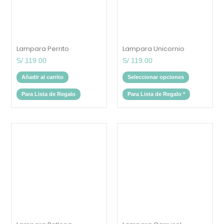
se
pueden
elegir
en
la
página
Lampara Perrito
Lampara Unicornio
de
producto
S/
119.00
S/
119.00
Añadir al carrito
Seleccionar opciones
Para Lista de Regalo
Para Lista de Regalo
*