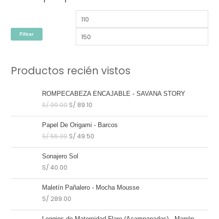
mínimo
máx
Filtrar
Productos recién vistos
El
El
ROMPECABEZA ENCAJABLE - SAVANA STORY
precio
precio
S/
99.00
S/
89.10
original
actual
era:
es:
El
El
Papel De Origami - Barcos
S/ 99.00.
S/ 89.10.
precio
precio
S/
55.00
S/
49.50
original
actual
era:
es:
Sonajero Sol
S/ 55.00.
S/ 49.50.
S/
40.00
Maletín Pañalero - Mocha Mousse
S/
289.00
Leggins de Maternidad Flare (Acampanadas) - Marrón