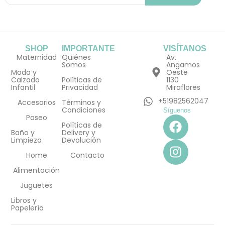
SHOP
IMPORTANTE
VISÍTANOS
Maternidad
Quiénes
Av.
Somos
Angamos
Moda y
Oeste
Calzado
Políticas de
1130
Infantil
Privacidad
Miraflores
+51982562047
Accesorios
Términos y
Condiciones
Síguenos
F
I
Paseo
Políticas de
a
n
Baño y
Delivery y
Limpieza
Devolución
c
s
e
t
Home
Contacto
b
a
Alimentación
o
g
Juguetes
o
r
Libros y
k
a
Papelería
m