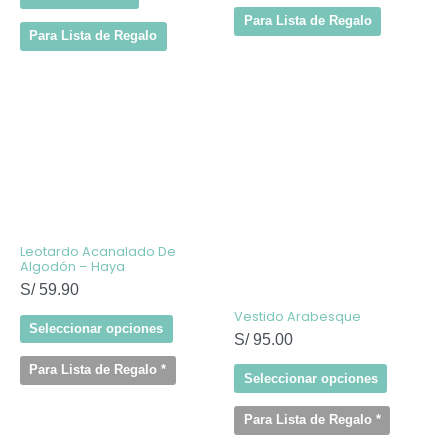
Para Lista de Regalo
Para Lista de Regalo
Este
Este
producto
producto
tiene
tiene
múltiples
múltiples
variantes.
variantes
Las
Las
opciones
opcione
se
se
pueden
pueden
elegir
elegir
Leotardo Acanalado De
en
en
Algodón – Haya
la
la
S/
59.90
página
página
de
de
Vestido Arabesque
producto
producto
Seleccionar opciones
S/
95.00
Para Lista de Regalo
*
Seleccionar opciones
Para Lista de Regalo
*