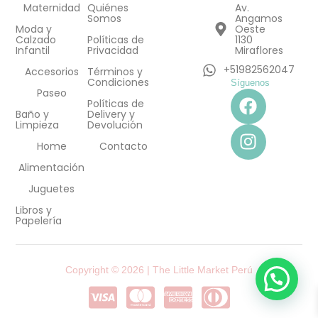
Maternidad
Quiénes
Av.
Somos
Angamos
Moda y
Oeste
Calzado
Políticas de
1130
Infantil
Privacidad
Miraflores
+51982562047
Accesorios
Términos y
Condiciones
Síguenos
F
I
Paseo
Políticas de
a
n
Baño y
Delivery y
Limpieza
Devolución
c
s
e
t
Home
Contacto
b
a
Alimentación
o
g
Juguetes
o
r
Libros y
k
a
Papelería
m
Copyright © 2026 | The Little Market Perú
C
C
C
C