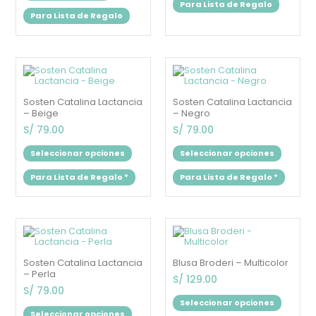
Para Lista de Regalo
Para Lista de Regalo
Este
Este
producto
produc
tiene
tiene
múltiples
múltipl
Sosten Catalina Lactancia
Sosten Catalina Lactancia
variantes.
variant
– Beige
– Negro
Las
Las
opciones
opcion
S/
79.00
S/
79.00
se
se
pueden
puede
Seleccionar opciones
Seleccionar opciones
elegir
elegir
en
en
Para Lista de Regalo
*
Para Lista de Regalo
*
la
la
página
página
de
de
producto
produc
Este
Este
producto
produc
tiene
tiene
múltiples
múltipl
Sosten Catalina Lactancia
Blusa Broderi – Multicolor
variantes.
variant
– Perla
Las
Las
S/
129.00
opciones
opcion
S/
79.00
se
se
Seleccionar opciones
pueden
puede
Seleccionar opciones