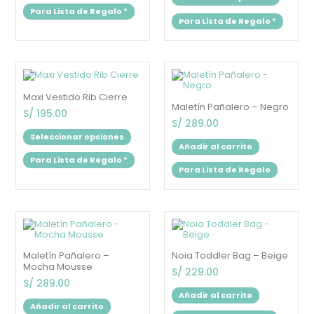
pueden
puede
Para Lista de Regalo
*
elegir
elegir
Para Lista de Regalo
*
en
en
la
la
página
página
de
de
producto
produc
Este
producto
tiene
Maxi Vestido Rib Cierre
múltiples
Maletín Pañalero – Negro
variantes.
S/
195.00
Las
S/
289.00
opciones
Seleccionar opciones
se
Añadir al carrito
pueden
Para Lista de Regalo
*
elegir
Para Lista de Regalo
en
la
página
de
producto
Maletín Pañalero –
Noia Toddler Bag – Beige
Mocha Mousse
S/
229.00
S/
289.00
Añadir al carrito
Añadir al carrito