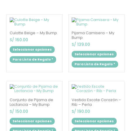
Este
Este
producto
produc
tiene
tiene
múltiples
múltipl
Culotte Beige – My Bump
Pijama Camisera – My
variantes.
variant
Bump
Las
Las
S/
160.00
opciones
opcion
S/
139.00
se
se
Seleccionar opciones
pueden
puede
Seleccionar opciones
elegir
elegir
Para Lista de Regalo
*
en
en
Para Lista de Regalo
*
la
la
página
página
de
de
producto
produc
Este
Este
producto
produc
tiene
tiene
múltiples
múltipl
Conjunto de Pijama de
Vestido Escote Corazón –
variantes.
variant
Lactancia – My Bump
Rib – Perla
Las
Las
opciones
opcion
S/
150.00
S/
190.00
se
se
pueden
puede
Seleccionar opciones
Seleccionar opciones
elegir
elegir
en
en
Para Lista de Regalo
*
Para Lista de Regalo
*