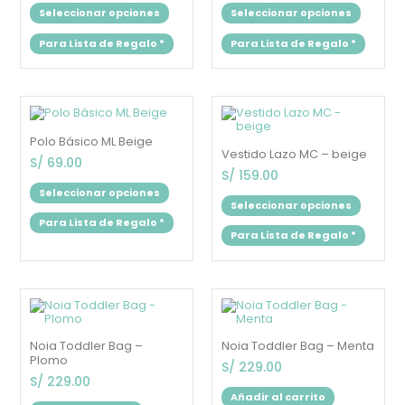
opciones
opcion
Seleccionar opciones
Seleccionar opciones
se
se
pueden
puede
Para Lista de Regalo
*
Para Lista de Regalo
*
elegir
elegir
en
en
la
la
página
página
de
de
Este
Este
producto
produc
producto
produc
tiene
tiene
Polo Básico ML Beige
múltiples
múltipl
Vestido Lazo MC – beige
variantes.
variant
S/
69.00
Las
Las
S/
159.00
opciones
opcion
Seleccionar opciones
se
se
Seleccionar opciones
pueden
puede
Para Lista de Regalo
*
elegir
elegir
Para Lista de Regalo
*
en
en
la
la
página
página
de
de
producto
produc
Noia Toddler Bag –
Noia Toddler Bag – Menta
Plomo
S/
229.00
S/
229.00
Añadir al carrito