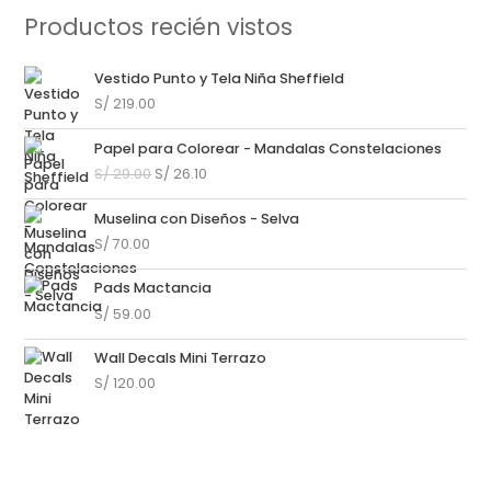
Productos recién vistos
Vestido Punto y Tela Niña Sheffield
S/
219.00
El
El
Papel para Colorear - Mandalas Constelaciones
precio
precio
S/
29.00
S/
26.10
original
actual
era:
es:
Muselina con Diseños - Selva
S/ 29.00.
S/ 26.10.
S/
70.00
Pads Mactancia
S/
59.00
Wall Decals Mini Terrazo
S/
120.00