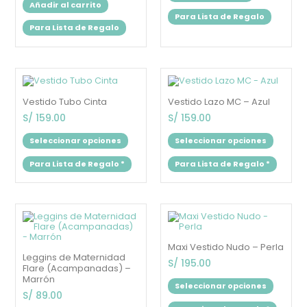
Añadir al carrito
Para Lista de Regalo
Para Lista de Regalo
Este
Este
producto
produc
tiene
tiene
Vestido Tubo Cinta
Vestido Lazo MC – Azul
múltiples
múltipl
variantes.
variant
S/
159.00
S/
159.00
Las
Las
opciones
opcion
Seleccionar opciones
Seleccionar opciones
se
se
pueden
puede
Para Lista de Regalo
*
Para Lista de Regalo
*
elegir
elegir
en
en
la
la
página
página
de
de
Este
Este
producto
produc
producto
produc
tiene
tiene
múltiples
múltipl
Maxi Vestido Nudo – Perla
variantes.
variant
Leggins de Maternidad
Las
Las
S/
195.00
Flare (Acampanadas) –
opciones
opcion
Marrón
se
se
Seleccionar opciones
pueden
puede
S/
89.00
elegir
elegir