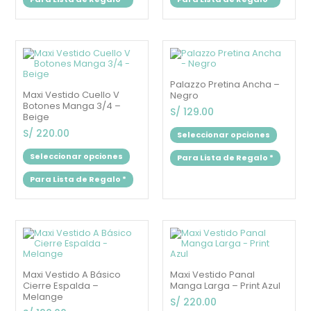
la
la
página
página
de
de
producto
produc
Este
Este
producto
produc
tiene
tiene
múltiples
múltipl
Palazzo Pretina Ancha –
variantes.
variant
Maxi Vestido Cuello V
Negro
Las
Las
Botones Manga 3/4 –
opciones
opcion
S/
129.00
Beige
se
se
pueden
puede
S/
220.00
Seleccionar opciones
elegir
elegir
en
en
Seleccionar opciones
Para Lista de Regalo
*
la
la
página
página
Para Lista de Regalo
*
de
de
producto
produc
Este
Este
producto
produc
tiene
tiene
múltiples
múltipl
variantes.
variant
Maxi Vestido A Básico
Maxi Vestido Panal
Las
Las
Cierre Espalda –
Manga Larga – Print Azul
opciones
opcion
Melange
se
se
S/
220.00
pueden
puede