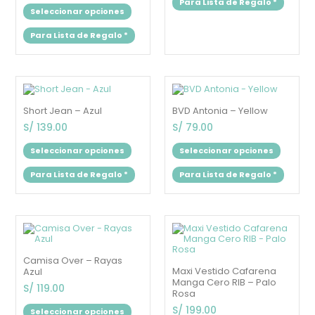
Para Lista de Regalo
*
en
en
Seleccionar opciones
la
la
página
página
Para Lista de Regalo
*
de
de
producto
produc
Este
Este
producto
produc
tiene
tiene
Short Jean – Azul
BVD Antonia – Yellow
múltiples
múltipl
variantes.
variant
S/
139.00
S/
79.00
Las
Las
opciones
opcion
Seleccionar opciones
Seleccionar opciones
se
se
pueden
puede
Para Lista de Regalo
*
Para Lista de Regalo
*
elegir
elegir
en
en
la
la
página
página
de
de
Este
Este
producto
produc
producto
produc
tiene
tiene
múltiples
múltipl
Camisa Over – Rayas
variantes.
variant
Maxi Vestido Cafarena
Azul
Las
Las
Manga Cero RIB – Palo
opciones
opcion
S/
119.00
Rosa
se
se
pueden
puede
S/
199.00
Seleccionar opciones