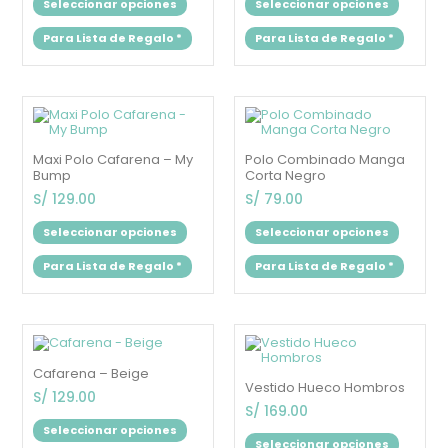
Seleccionar opciones
Seleccionar opciones
se
se
pueden
puede
Para Lista de Regalo
*
Para Lista de Regalo
*
elegir
elegir
en
en
la
la
página
página
de
de
Este
Este
producto
produc
producto
produc
tiene
tiene
múltiples
múltipl
Maxi Polo Cafarena – My
Polo Combinado Manga
variantes.
variant
Bump
Corta Negro
Las
Las
opciones
opcion
S/
129.00
S/
79.00
se
se
pueden
puede
Seleccionar opciones
Seleccionar opciones
elegir
elegir
en
en
Para Lista de Regalo
*
Para Lista de Regalo
*
la
la
página
página
de
de
producto
produc
Este
Este
producto
produc
tiene
tiene
Cafarena – Beige
múltiples
múltipl
Vestido Hueco Hombros
variantes.
variant
S/
129.00
Las
Las
S/
169.00
opciones
opcion
Seleccionar opciones
se
se
Seleccionar opciones