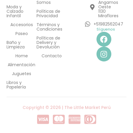
Somos
Angamos
Moda y
Oeste
Calzado
Políticas de
1130
Infantil
Privacidad
Miraflores
+51982562047
Accesorios
Términos y
Condiciones
Síguenos
F
I
Paseo
Políticas de
a
n
Baño y
Delivery y
Limpieza
Devolución
c
s
e
t
Home
Contacto
b
a
Alimentación
o
g
Juguetes
o
r
Libros y
k
a
Papelería
m
Copyright © 2026 | The Little Market Perú
C
C
C
C
c
c
c
c