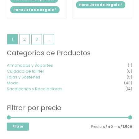
elegir
elegir
Para Lista de Regalo
*
en
en
Para Lista de Regalo
*
la
la
página
página
de
de
producto
produc
1
2
3
→
Categorías de Productos
Prec
Prec
mín
máx
Almohadas y Soportes
(1)
Cuidado de la Piel
(6)
Fajas y Sostenes
(5)
Moda
(43)
Sacaleches y Recolectores
(14)
Filtrar por precio
Filtrar
Precio:
S/ 40
—
S/ 1,500