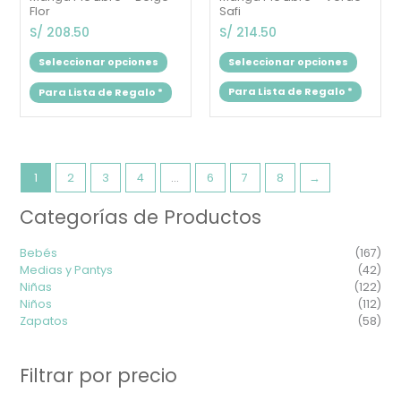
Safi
Flor
S/
214.50
S/
208.50
Seleccionar opciones
Seleccionar opciones
Para Lista de Regalo
*
Para Lista de Regalo
*
1
2
3
4
…
6
7
8
→
Categorías de Productos
Precio
Prec
mínimo
máx
Bebés
(167)
Medias y Pantys
(42)
Niñas
(122)
Niños
(112)
Zapatos
(58)
Filtrar por precio