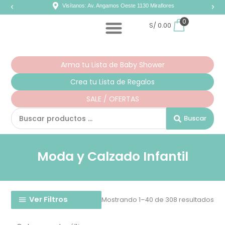
Ir
Visítanos: Av. Angamos Oeste 1130 Miraflores
al
contenido
0
S/
0.00
Arma tu Lista de Baby Shower
Crea tu Lista de Regalos
SALE / OFERTAS
Search
Buscar
...
Moda y Calzado Infantil
Or
Ver Filtros
por
Mostrando 1–40 de 308 resultados
los
últ