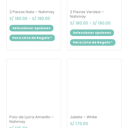
2 Piezas Nala – Nahmay
2 Piezas Verdea –
Nahmay
S/
180.00
-
S/
190.00
S/
180.00
-
S/
190.00
Seleccionar opciones
Seleccionar opciones
Para Lista de Regalo
*
Para Lista de Regalo
*
Este
Este
producto
produc
tiene
tiene
múltiples
múltipl
variantes.
variant
Las
Las
opciones
opcion
se
se
pueden
puede
elegir
elegir
en
en
la
la
página
página
Julieta – White
de
de
Polo de Lycra Amarillo –
producto
produc
Nahmay
S/
170.00