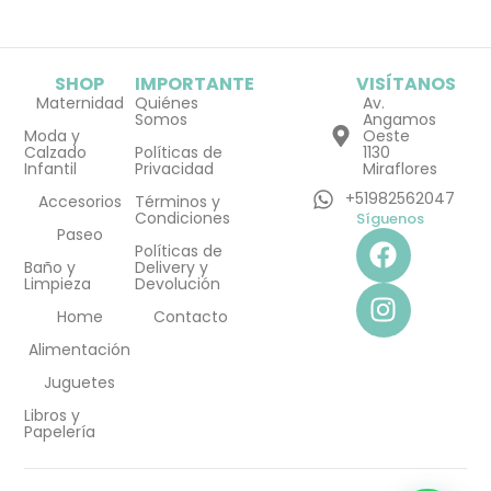
SHOP
IMPORTANTE
VISÍTANOS
Maternidad
Quiénes
Av.
Somos
Angamos
Moda y
Oeste
Calzado
Políticas de
1130
Infantil
Privacidad
Miraflores
+51982562047
Accesorios
Términos y
Condiciones
Síguenos
F
I
Paseo
Políticas de
a
n
Baño y
Delivery y
Limpieza
Devolución
c
s
e
t
Home
Contacto
b
a
Alimentación
o
g
Juguetes
o
r
Libros y
k
a
Papelería
m