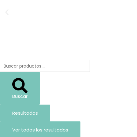
Ir
al
contenido
Search
...
Buscar
Resultados
Ver todos los resultados