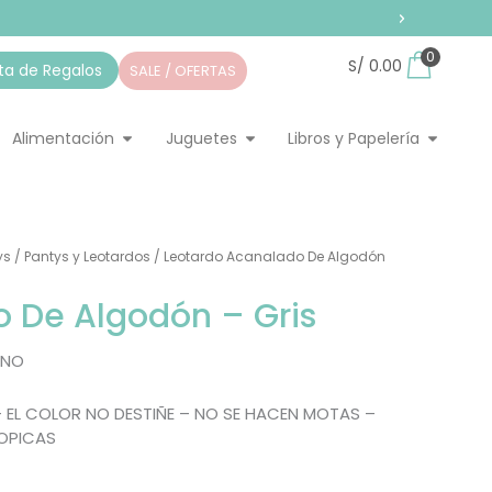
0
S/
0.00
sta de Regalos
SALE / OFERTAS
pieza
ir Home
Abrir Alimentación
Abrir Juguetes
Abrir Li
Alimentación
Juguetes
Libros y Papelería
ys
/
Pantys y Leotardos
/ Leotardo Acanalado De Algodón
 De Algodón – Gris
ANO
 EL COLOR NO DESTIÑE – NO SE HACEN MOTAS –
TOPICAS