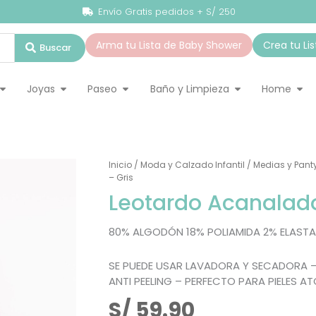
Envío Gratis pedidos + S/ 250
Arma tu Lista de Baby Shower
Crea tu Li
Buscar
ado Infantil
Abrir Accesorios
Abrir Joyas
Abrir Paseo
Abrir Baño y Lim
Abr
Joyas
Paseo
Baño y Limpieza
Home
Leotardo
Inicio
/
Moda y Calzado Infantil
/
Medias y Pant
Acanalado
– Gris
De
Leotardo Acanalado
Algodón
-
Gris
cantidad
80% ALGODÓN 18% POLIAMIDA 2% ELAST
SE PUEDE USAR LAVADORA Y SECADORA –
ANTI PEELING – PERFECTO PARA PIELES A
S/
59.90