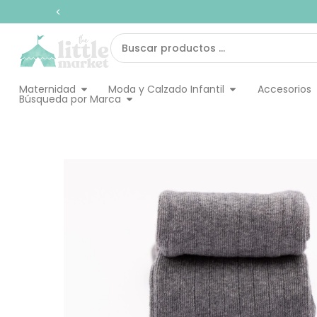
Ir
al
contenido
Search
...
Abrir Maternidad
Abrir Moda y Calz
Maternidad
Moda y Calzado Infantil
Accesorios
Abrir Búsqueda por Marca
Búsqueda por Marca