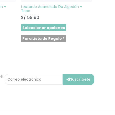
la
na
página
ón –
Leotardo Acanalado De Algodón –
de
Topo
ucto
producto
S/
59.90
Seleccionar opciones
Para Lista de Regalo
*
Correo
es
Suscríbete
Electrónico