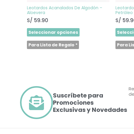
la
página
Leotardos Acanalados De Algodón –
Leotardo
de
Aloevera
Petróleo
producto
S/
59.90
S/
59.9
Seleccionar opciones
Selecc
Para Lista de Regalo
*
Para Li
Re
de
Suscríbete para
Promociones
Exclusivas y Novedades