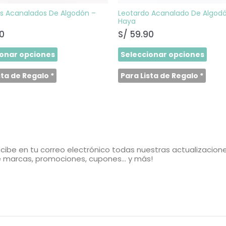
la
la
página
pági
s Acanalados De Algodón –
Leotardo Acanalado De Algod
de
de
Haya
producto
prod
0
S/
59.90
ionar opciones
Seleccionar opciones
sta de Regalo
*
Para Lista de Regalo
*
cibe en tu correo electrónico todas nuestras actualizacion
 marcas, promociones, cupones... y más!