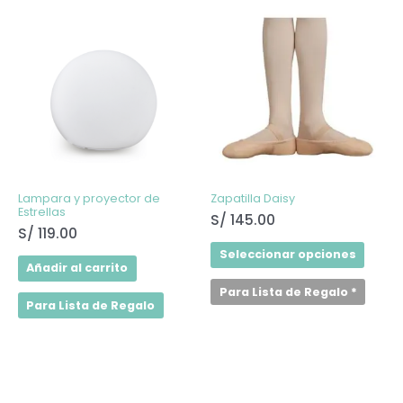
Este
produ
tiene
múltip
varian
Las
opcio
se
puede
elegir
en
la
págin
de
Lampara y proyector de
Zapatilla Daisy
produ
Estrellas
S/
145.00
S/
119.00
Seleccionar opciones
Añadir al carrito
Para Lista de Regalo
*
Para Lista de Regalo