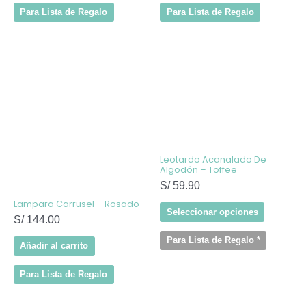
Para Lista de Regalo
Para Lista de Regalo
Este
producto
tiene
múltiples
variantes
Las
opcione
se
pueden
elegir
Leotardo Acanalado De
en
Algodón – Toffee
la
S/
59.90
página
de
Lampara Carrusel – Rosado
producto
Seleccionar opciones
S/
144.00
Para Lista de Regalo
*
Añadir al carrito
Para Lista de Regalo