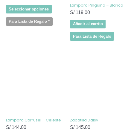
de
Lampara Pinguino – Blanco
producto
Seleccionar opciones
S/
119.00
Para Lista de Regalo
*
Añadir al carrito
Para Lista de Regalo
Este
producto
tiene
múltiples
variantes
Las
opcione
se
pueden
elegir
en
la
página
de
Lampara Carrusel – Celeste
Zapatilla Daisy
producto
S/
144.00
S/
145.00