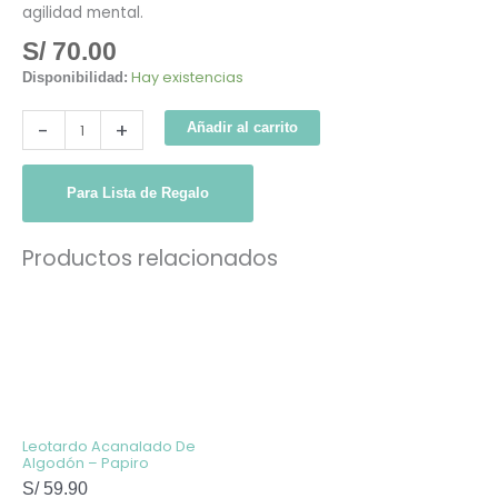
agilidad mental.
S/
70.00
Hay existencias
Disponibilidad:
-
+
Añadir al carrito
Para Lista de Regalo
Productos relacionados
Este
producto
tiene
múltiples
variantes.
Las
opciones
se
pueden
elegir
Leotardo Acanalado De
en
Algodón – Papiro
la
S/
59.90
página