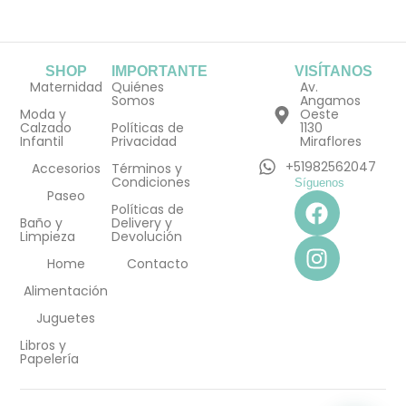
SHOP
IMPORTANTE
VISÍTANOS
Maternidad
Quiénes
Av.
Somos
Angamos
Moda y
Oeste
Calzado
Políticas de
1130
Infantil
Privacidad
Miraflores
+51982562047
Accesorios
Términos y
Condiciones
Síguenos
F
I
Paseo
Políticas de
a
n
Baño y
Delivery y
Limpieza
Devolución
c
s
e
t
Home
Contacto
b
a
Alimentación
o
g
Juguetes
o
r
Libros y
k
a
Papelería
m