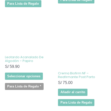
Para Lista de Regalo
Este
producto
tiene
múltiples
variantes.
Las
opciones
se
pueden
elegir
Leotardo Acanalado De
en
Algodón – Papiro
la
S/
59.90
página
de
Crema Biofirm NF –
producto
Seleccionar opciones
Reafirmante Post Parto
S/
75.00
Para Lista de Regalo
*
Añadir al carrito
Para Lista de Regalo