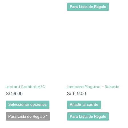
Para Lista de Regalo
Este
producto
tiene
múltiples
variantes.
Las
opciones
se
pueden
elegir
en
la
página
de
Leotard Cambré M/C
Lampara Pinguino – Rosado
producto
S/
59.00
S/
119.00
Seleccionar opciones
Añadir al carrito
Para Lista de Regalo
*
Para Lista de Regalo