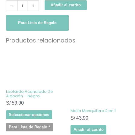
-
+
Añadir al carrito
Para Lista de Regalo
Productos relacionados
Este
producto
tiene
múltiples
variantes.
Las
opciones
se
pueden
elegir
Leotardo Acanalado De
en
Algodón – Negro
la
S/
59.90
página
de
Malla Mosquitera 2 en 1
producto
Seleccionar opciones
S/
43.90
Para Lista de Regalo
*
Añadir al carrito