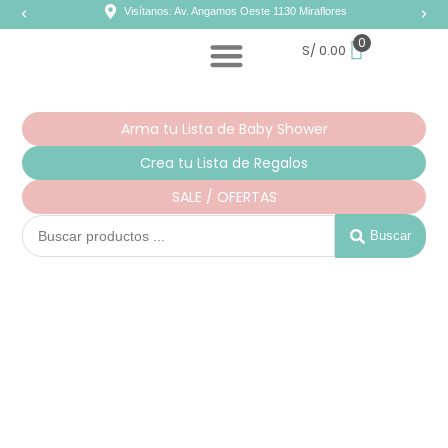
Ir
Visítanos: Av. Angamos Oeste 1130 Miraflores
al
contenido
0
S/
0.00
Arma tu Lista de Baby Shower
Crea tu Lista de Regalos
SALE / OFERTAS
Search
...
Buscar
Jesusito
Niña
Leeds
cantidad