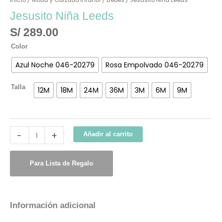
Inicio
/
Moda y Calzado Infantil
/
Bebés
/ Jesusito Niña Leeds
Jesusito Niña Leeds
S/
289.00
Color
Azul Noche 046-20279
Rosa Empolvado 046-20279
Talla
12M
18M
24M
36M
3M
6M
9M
-
+
Añadir al carrito
Para Lista de Regalo
Información adicional