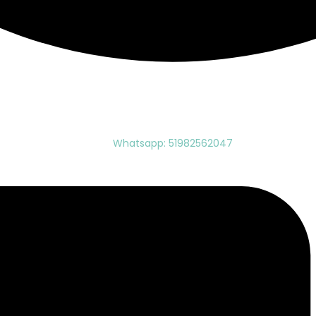
Whatsapp: 51982562047