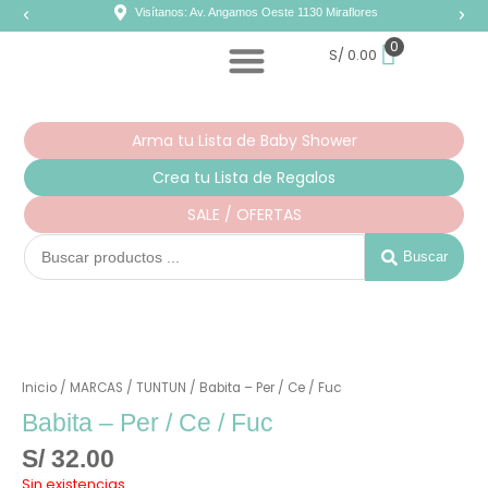
Ir
Visítanos: Av. Angamos Oeste 1130 Miraflores
al
contenido
0
S/
0.00
Arma tu Lista de Baby Shower
Crea tu Lista de Regalos
SALE / OFERTAS
Search
...
Buscar
Inicio
/
MARCAS
/
TUNTUN
/ Babita – Per / Ce / Fuc
Babita – Per / Ce / Fuc
S/
32.00
Sin existencias