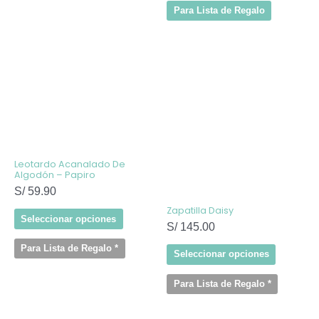
Para Lista de Regalo
Este
Este
producto
producto
tiene
tiene
múltiples
múltiples
variantes.
variantes
Las
Las
opciones
opcione
se
se
pueden
pueden
elegir
elegir
Leotardo Acanalado De
en
en
Algodón – Papiro
la
la
S/
59.90
página
página
de
de
Zapatilla Daisy
producto
producto
Seleccionar opciones
S/
145.00
Para Lista de Regalo
*
Seleccionar opciones
Para Lista de Regalo
*