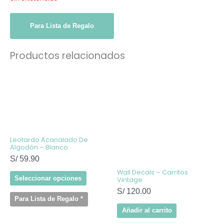
Para Lista de Regalo
Productos relacionados
Este
producto
tiene
múltiples
variantes.
Las
opciones
se
pueden
elegir
Leotardo Acanalado De
en
Algodón – Blanco
la
S/
59.90
página
de
Wall Decals – Carritos
producto
Seleccionar opciones
Vintage
S/
120.00
Para Lista de Regalo
*
Añadir al carrito