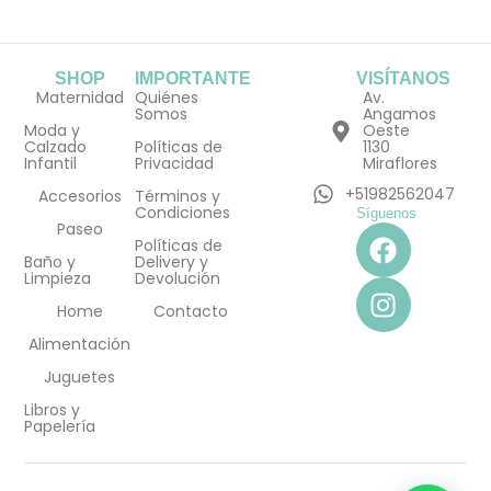
SHOP
IMPORTANTE
VISÍTANOS
Maternidad
Quiénes
Av.
Somos
Angamos
Moda y
Oeste
Calzado
Políticas de
1130
Infantil
Privacidad
Miraflores
+51982562047
Accesorios
Términos y
Condiciones
Síguenos
F
I
Paseo
Políticas de
a
n
Baño y
Delivery y
Limpieza
Devolución
c
s
e
t
Home
Contacto
b
a
Alimentación
o
g
Juguetes
o
r
Libros y
k
a
Papelería
m