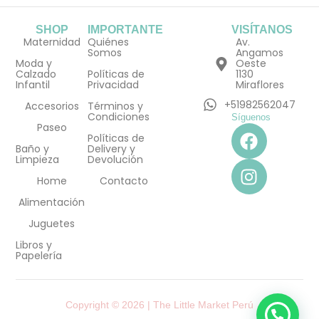
SHOP
IMPORTANTE
VISÍTANOS
Maternidad
Quiénes
Av.
Somos
Angamos
Moda y
Oeste
Calzado
Políticas de
1130
Infantil
Privacidad
Miraflores
+51982562047
Accesorios
Términos y
Condiciones
Síguenos
F
I
Paseo
Políticas de
a
n
Baño y
Delivery y
Limpieza
Devolución
c
s
e
t
Home
Contacto
b
a
Alimentación
o
g
Juguetes
o
r
Libros y
k
a
Papelería
m
Copyright © 2026 | The Little Market Perú