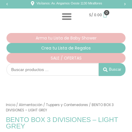
Ir
Visítanos: Av. Angamos Oeste 1130 Miraflores
al
contenido
0
S/
0.00
Arma tu Lista de Baby Shower
Crea tu Lista de Regalos
SALE / OFERTAS
Search
...
Buscar
BENTO
BOX
3
Inicio
/
Alimentación
/
Tuppers y Contenedores
/ BENTO BOX 3
DIVISIONES
-
DIVISIONES – LIGHT GREY
LIGHT
BENTO BOX 3 DIVISIONES – LIGHT
GREY
cantidad
GREY