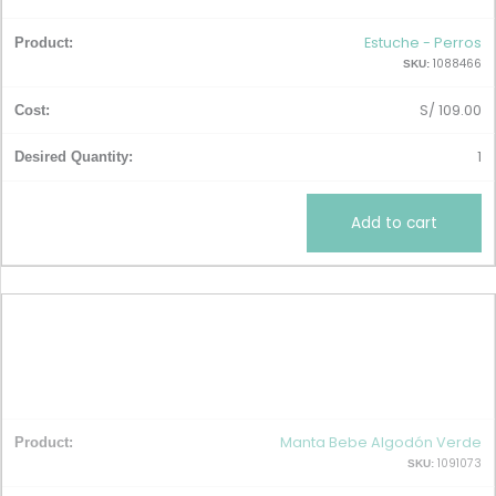
Estuche - Perros
1088466
SKU:
S/
109.00
1
Add to cart
Manta Bebe Algodón Verde
1091073
SKU: