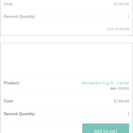
S/
99.00
1
Out of stock
Mordedor Pop It - Verde
1093112
SKU:
S/
69.00
1
Add to cart