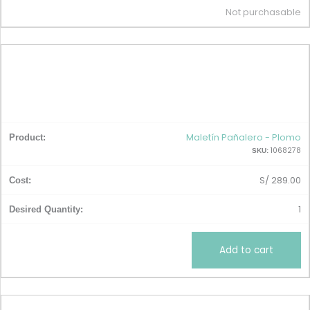
Not purchasable
Maletín Pañalero - Plomo
1068278
SKU:
S/
289.00
1
Add to cart