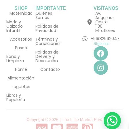
SHOP
IMPORTANTE
VISÍTANOS
Maternidad
Quiénes
Av.
Somos
Angamos
Moda y
Oeste
Calzado
Políticas de
1130
Infantil
Privacidad
Miraflores
+51982562047
Accesorios
Términos y
Condiciones
Síguenos
F
I
Paseo
Políticas de
a
n
Baño y
Delivery y
Limpieza
Devolución
c
s
e
t
Home
Contacto
b
a
Alimentación
o
g
Juguetes
o
r
Libros y
k
a
Papelería
m
Copyright © 2026 | The Little Market Perú
C
C
C
C