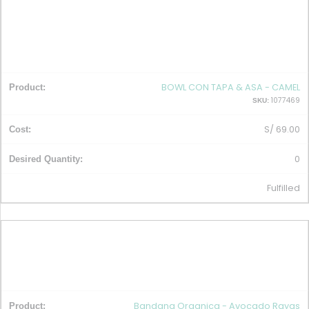
BOWL CON TAPA & ASA - CAMEL
1077469
SKU:
S/
69.00
0
Fulfilled
Bandana Organica - Avocado Rayas