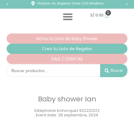
Ir
Visítanos: Av. Angamos Oeste 1130 Miraflores
al
contenido
0
S/
0.00
Arma tu Lista de Baby Shower
Crea tu Lista de Regalos
SALE / OFERTAS
Search
...
Buscar
Baby shower Ian
Estephanie bohorquez 922221222
Event date: 28 septiembre, 2024
.