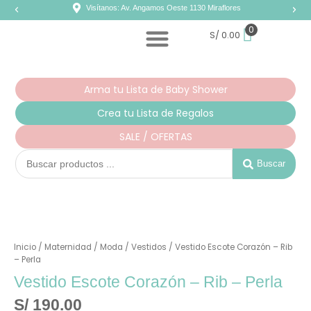
Ir
Visítanos: Av. Angamos Oeste 1130 Miraflores
al
contenido
0
S/
0.00
Arma tu Lista de Baby Shower
Crea tu Lista de Regalos
SALE / OFERTAS
Search
...
Buscar
Vestido
Escote
Corazón
Inicio
/
Maternidad
/
Moda
/
Vestidos
/ Vestido Escote Corazón – Rib
-
Rib
– Perla
-
Vestido Escote Corazón – Rib – Perla
Perla
cantidad
S/
190.00