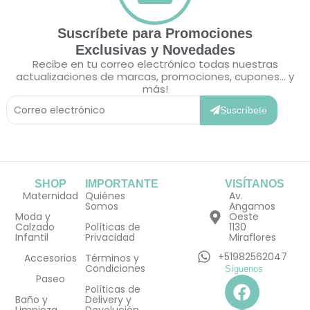
Suscríbete para Promociones
Exclusivas y Novedades
Recibe en tu correo electrónico todas nuestras
actualizaciones de marcas, promociones, cupones... y
más!
Correo
Electrónico
Suscríbete
SHOP
IMPORTANTE
VISÍTANOS
Maternidad
Quiénes
Av.
Somos
Angamos
Moda y
Oeste
Calzado
Políticas de
1130
Infantil
Privacidad
Miraflores
+51982562047
Accesorios
Términos y
Condiciones
Síguenos
F
I
Paseo
Políticas de
a
n
Baño y
Delivery y