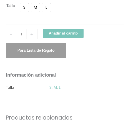
Talla
S
M
L
-
+
Añadir al carrito
Para Lista de Regalo
Información adicional
S
,
M
,
L
Talla
Productos relacionados
Este
producto