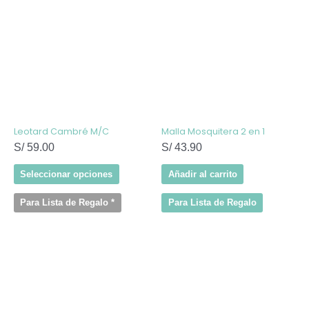
tiene
múltiples
variantes.
Las
opciones
se
pueden
elegir
en
la
página
de
Leotard Cambré M/C
Malla Mosquitera 2 en 1
producto
S/
59.00
S/
43.90
Seleccionar opciones
Añadir al carrito
Para Lista de Regalo
*
Para Lista de Regalo