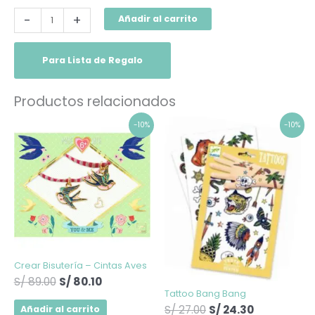
-
+
Añadir al carrito
Para Lista de Regalo
Productos relacionados
El
El
El
El
-10%
-10%
precio
precio
precio
precio
original
actual
original
actual
era:
es:
era:
es:
S/ 89.00.
S/ 80.10.
S/ 27.00.
S/ 24.30.
Crear Bisutería – Cintas Aves
S/
89.00
S/
80.10
Tattoo Bang Bang
S/
27.00
S/
24.30
Añadir al carrito