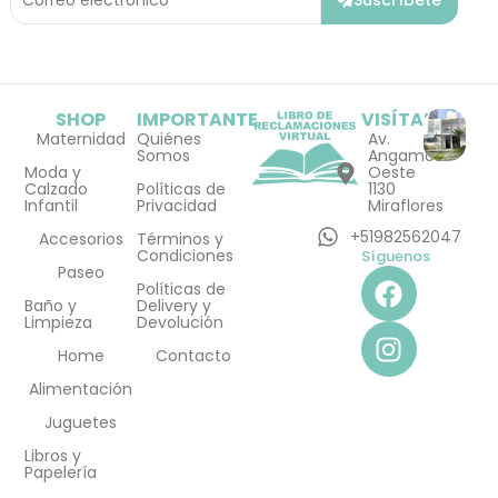
Suscríbete
Electrónico
SHOP
IMPORTANTE
VISÍTANOS
Maternidad
Quiénes
Av.
Somos
Angamos
Moda y
Oeste
Calzado
Políticas de
1130
Infantil
Privacidad
Miraflores
+51982562047
Accesorios
Términos y
Condiciones
Síguenos
F
I
Paseo
Políticas de
a
n
Baño y
Delivery y
Limpieza
Devolución
c
s
e
t
Home
Contacto
b
a
Alimentación
o
g
Juguetes
o
r
Libros y
k
a
Papelería