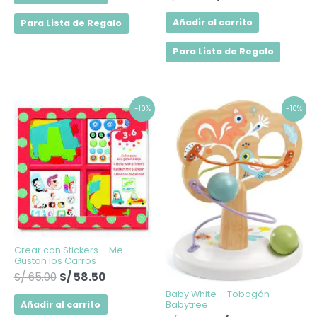
Añadir al carrito
Para Lista de Regalo
Para Lista de Regalo
El
El
El
El
-10%
-10%
precio
precio
precio
precio
original
actual
original
actual
era:
es:
era:
es:
S/ 65.00.
S/ 58.50.
S/ 209.00.
S/ 188.10.
Crear con Stickers – Me
Gustan los Carros
S/
65.00
S/
58.50
Baby White – Tobogán –
Añadir al carrito
Babytree