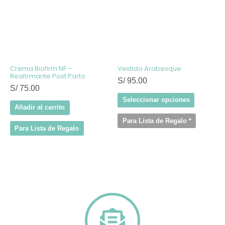
Las
opcione
se
pueden
elegir
en
la
página
de
Crema Biofirm NF –
Vestido Arabesque
producto
Reafirmante Post Parto
S/
95.00
S/
75.00
Seleccionar opciones
Añadir al carrito
Para Lista de Regalo
*
Para Lista de Regalo