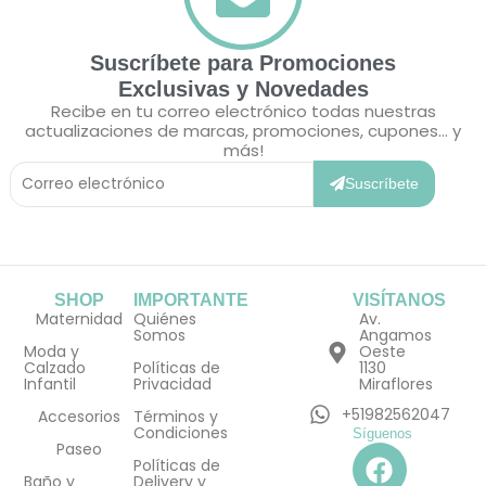
Suscríbete para Promociones
Exclusivas y Novedades
Recibe en tu correo electrónico todas nuestras
actualizaciones de marcas, promociones, cupones... y
más!
Correo
Electrónico
Suscríbete
SHOP
IMPORTANTE
VISÍTANOS
Maternidad
Quiénes
Av.
Somos
Angamos
Moda y
Oeste
Calzado
Políticas de
1130
Infantil
Privacidad
Miraflores
+51982562047
Accesorios
Términos y
Condiciones
Síguenos
F
I
Paseo
Políticas de
a
n
Baño y
Delivery y