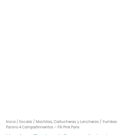
Inicio
/
Escolar
/
Mochilas, Cartucheras y Loncheras
/ Yumbox
Panino 4 Compartimientos – Fifi Pink Paris