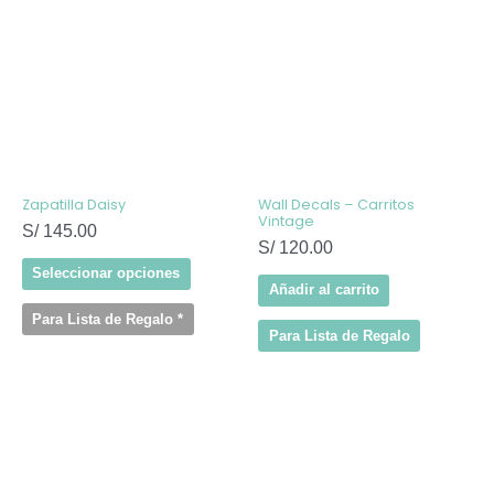
tiene
múltiples
variantes.
Las
opciones
se
pueden
elegir
en
la
página
de
Zapatilla Daisy
Wall Decals – Carritos
producto
Vintage
S/
145.00
S/
120.00
Seleccionar opciones
Añadir al carrito
Para Lista de Regalo
*
Para Lista de Regalo
Este
producto
tiene
múltiples
variantes