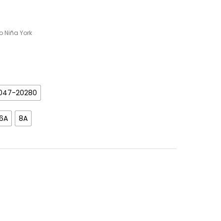
o Niña York
 047-20280
6A
8A