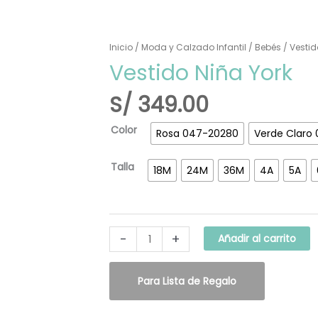
Vestido
Inicio
/
Moda y Calzado Infantil
/
Bebés
/ Vestid
Niña
Vestido Niña York
York
cantidad
S/
349.00
Color
Rosa 047-20280
Verde Claro
Talla
18M
24M
36M
4A
5A
-
+
Añadir al carrito
Para Lista de Regalo