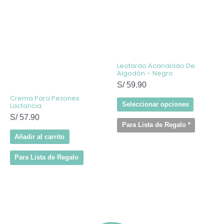
producto
tiene
múltiples
variantes
Las
opcione
se
pueden
elegir
Leotardo Acanalado De
en
Algodón – Negro
la
S/
59.90
página
de
Crema Para Pezones
producto
Seleccionar opciones
Lactancia
S/
57.90
Para Lista de Regalo
*
Añadir al carrito
Para Lista de Regalo