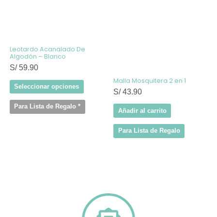
múltiples
variantes.
Las
opciones
se
pueden
elegir
Leotardo Acanalado De
en
Algodón – Blanco
la
S/
59.90
página
de
Malla Mosquitera 2 en 1
producto
Seleccionar opciones
S/
43.90
Para Lista de Regalo
*
Añadir al carrito
Para Lista de Regalo