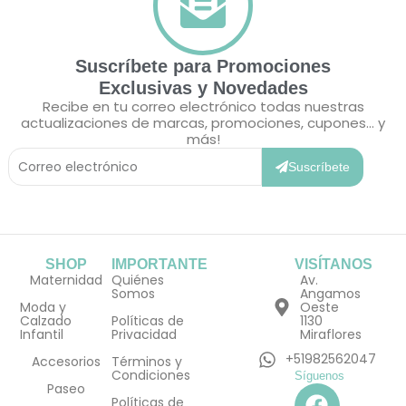
Suscríbete para Promociones
Exclusivas y Novedades
Recibe en tu correo electrónico todas nuestras
actualizaciones de marcas, promociones, cupones... y
más!
Correo
Electrónico
Suscríbete
SHOP
IMPORTANTE
VISÍTANOS
Maternidad
Quiénes
Av.
Somos
Angamos
Moda y
Oeste
Calzado
Políticas de
1130
Infantil
Privacidad
Miraflores
+51982562047
Accesorios
Términos y
Condiciones
Síguenos
F
I
Paseo
Políticas de