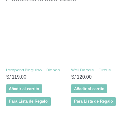
Lampara Pinguino – Blanco
Wall Decals – Circus
S/
119.00
S/
120.00
Añadir al carrito
Añadir al carrito
Para Lista de Regalo
Para Lista de Regalo
Este
producto
tiene