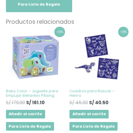
Para Lista de Regalo
Productos relacionados
El
El
El
El
-10%
-10%
precio
precio
precio
precio
original
actual
original
actual
era:
es:
era:
es:
S/ 179.00.
S/ 161.10.
S/ 45.00.
S/ 40.50.
Baby Color – Juguete para
Cuadros para Rascar –
Empujar Elefantes Pitising
Hierro
S/
179.00
S/
161.10
S/
45.00
S/
40.50
Añadir al carrito
Añadir al carrito
Para Lista de Regalo
Para Lista de Regalo