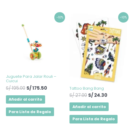
El
El
El
El
-10%
-10%
precio
precio
precio
precio
original
actual
original
actual
era:
es:
era:
es:
S/ 195.00.
S/ 175.50.
S/ 27.00.
S/ 24.30.
Juguete Para Jalar Rouli –
Cuicui
S/
195.00
S/
175.50
Tattoo Bang Bang
S/
27.00
S/
24.30
Añadir al carrito
Añadir al carrito
Para Lista de Regalo
Para Lista de Regalo