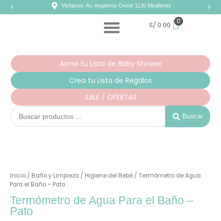
Ir
Visítanos: Av. Angamos Oeste 1130 Miraflores
al
contenido
0
S/
0.00
Arma tu Lista de Baby Shower
Crea tu Lista de Regalos
SALE / OFERTAS
Search
...
Buscar
Inicio
/
Baño y Limpieza
/
Higiene del Bebé
/ Termómetro de Agua
Para el Baño – Pato
Termómetro de Agua Para el Baño –
Pato