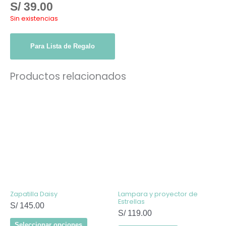
S/
39.00
Sin existencias
Para Lista de Regalo
Productos relacionados
Este
producto
tiene
múltiples
variantes.
Las
opciones
se
pueden
elegir
en
la
página
de
Zapatilla Daisy
Lampara y proyector de
producto
Estrellas
S/
145.00
S/
119.00
Seleccionar opciones