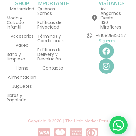
SHOP
IMPORTANTE
VISÍTANOS
Maternidad
Quiénes
Av.
Somos
Angamos
Moda y
Oeste
Calzado
Políticas de
1130
Infantil
Privacidad
Miraflores
+51982562047
Accesorios
Términos y
Condiciones
Síguenos
F
I
Paseo
Políticas de
a
n
Baño y
Delivery y
Limpieza
Devolución
c
s
e
t
Home
Contacto
b
a
Alimentación
o
g
Juguetes
o
r
Libros y
k
a
Papelería
m
Copyright © 2026 | The Little Market Perú
C
C
C
C