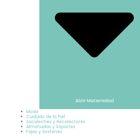
Abrir Maternidad
Moda
Cuidado de la Piel
Sacaleches y Recolectores
Almohadas y Soportes
Fajas y Sostenes