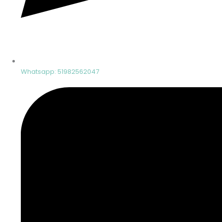
Whatsapp: 51982562047