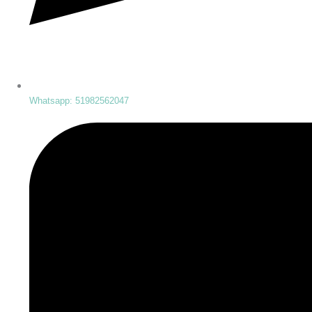
Whatsapp: 51982562047