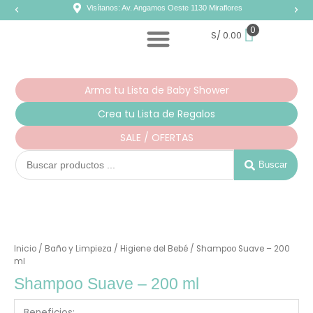
Ir
Visítanos: Av. Angamos Oeste 1130 Miraflores
al
contenido
0
S/
0.00
Arma tu Lista de Baby Shower
Crea tu Lista de Regalos
SALE / OFERTAS
Search
...
Buscar
Shampoo
Suave
-
Inicio
/
Baño y Limpieza
/
Higiene del Bebé
/ Shampoo Suave – 200
200
ml
ml
cantidad
Shampoo Suave – 200 ml
Beneficios: