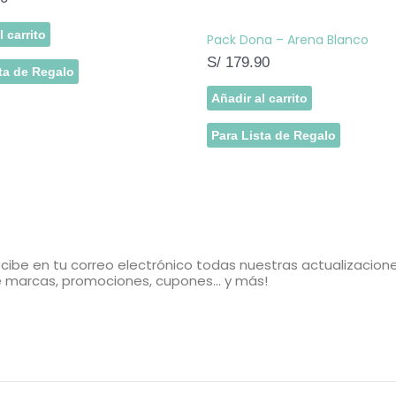
l carrito
Pack Dona – Arena Blanco
S/
179.90
ta de Regalo
Añadir al carrito
Para Lista de Regalo
cibe en tu correo electrónico todas nuestras actualizacion
 marcas, promociones, cupones... y más!