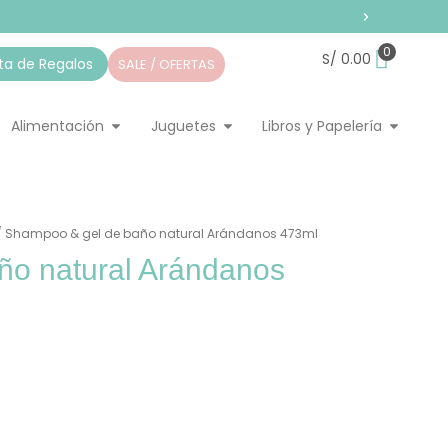
0
S/
0.00
sta de Regalos
SALE / OFERTAS
pieza
ir Home
Abrir Alimentación
Abrir Juguetes
Abrir Li
Alimentación
Juguetes
Libros y Papelería
/ Shampoo & gel de baño natural Arándanos 473ml
ño natural Arándanos