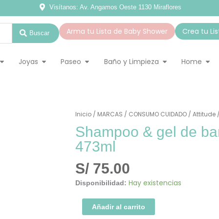
Visítanos: Av. Angamos Oeste 1130 Miraflores
Arma tu Lista de Baby Shower
Crea tu Li
Buscar
ado Infantil
Abrir Accesorios
Abrir Joyas
Abrir Paseo
Abrir Baño y Lim
Abr
Joyas
Paseo
Baño y Limpieza
Home
Shampoo
Inicio
/
MARCAS
/
CONSUMO CUIDADO
/
Attitude
&
Shampoo & gel de ba
gel
de
473ml
baño
natural
Arándanos
S/
75.00
473ml
cantidad
Hay existencias
Disponibilidad:
Añadir al carrito