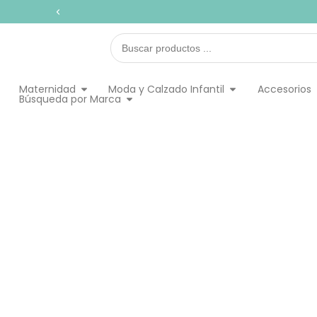
Ir
al
contenido
Search
...
Abrir Maternidad
Abrir Moda y Calz
Maternidad
Moda y Calzado Infantil
Accesorios
Abrir Búsqueda por Marca
Búsqueda por Marca