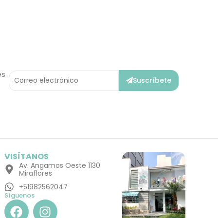
Correo
es
Suscríbete
Electrónico
VISÍTANOS
Av. Angamos Oeste 1130
Miraflores
+51982562047
Síguenos
F
I
a
n