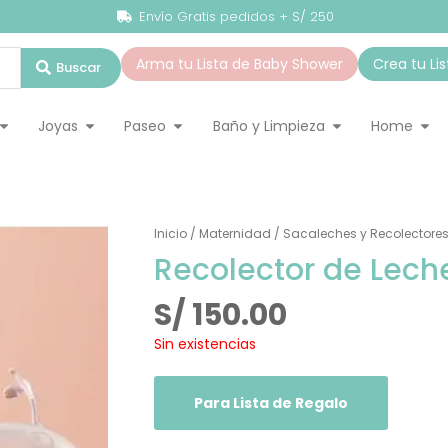
Envío Gratis pedidos + S/ 250
Arma tu Lista de Baby Shower
Crea tu Li
Buscar
ado Infantil
Abrir Accesorios
Abrir Joyas
Abrir Paseo
Abrir Baño y Lim
Abr
Joyas
Paseo
Baño y Limpieza
Home
Inicio
/
Maternidad
/
Sacaleches y Recolectore
Recolector de Lech
S/
150.00
Sin existencias
Para Lista de Regalo