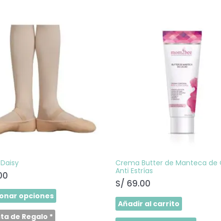
Este
producto
tiene
múltiples
variantes.
Las
opciones
se
pueden
elegir
en
la
página
de
producto
 Daisy
Crema Butter de Manteca de
Anti Estrías
00
S/
69.00
ionar opciones
Añadir al carrito
sta de Regalo
*