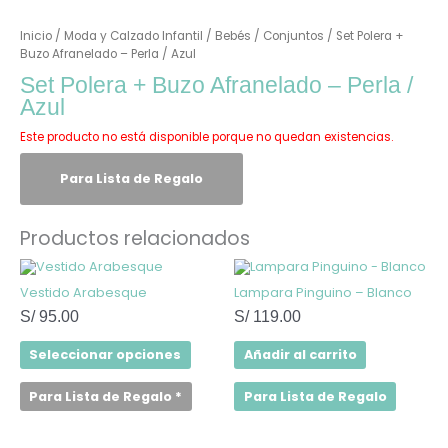
Inicio
/
Moda y Calzado Infantil
/
Bebés
/
Conjuntos
/ Set Polera +
Buzo Afranelado – Perla / Azul
Set Polera + Buzo Afranelado – Perla /
Azul
Este producto no está disponible porque no quedan existencias.
Para Lista de Regalo
Productos relacionados
Este
producto
Vestido Arabesque
Lampara Pinguino – Blanco
tiene
múltiples
S/
95.00
S/
119.00
variantes.
Las
Seleccionar opciones
Añadir al carrito
opciones
se
pueden
Para Lista de Regalo
*
Para Lista de Regalo
elegir
en
la
página