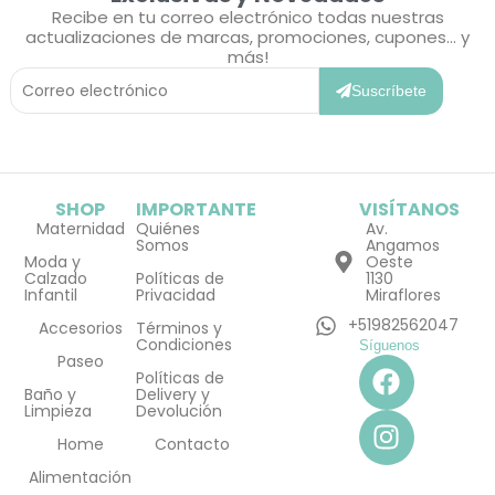
Recibe en tu correo electrónico todas nuestras
actualizaciones de marcas, promociones, cupones... y
más!
Correo
Electrónico
Suscríbete
SHOP
IMPORTANTE
VISÍTANOS
Maternidad
Quiénes
Av.
Somos
Angamos
Moda y
Oeste
Calzado
Políticas de
1130
Infantil
Privacidad
Miraflores
+51982562047
Accesorios
Términos y
Condiciones
Síguenos
F
I
Paseo
Políticas de
a
n
Baño y
Delivery y
Limpieza
Devolución
c
s
e
t
Home
Contacto
b
a
Alimentación