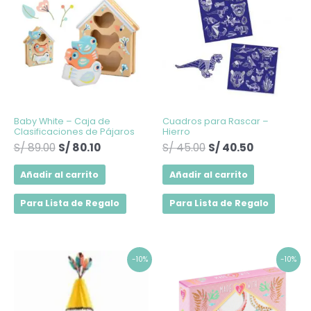
original
actual
original
actual
era:
es:
era:
es:
S/ 89.00.
S/ 80.10.
S/ 45.00.
S/ 40.50.
Baby White – Caja de
Cuadros para Rascar –
Clasificaciones de Pájaros
Hierro
S/
89.00
S/
80.10
S/
45.00
S/
40.50
Añadir al carrito
Añadir al carrito
Para Lista de Regalo
Para Lista de Regalo
El
El
El
El
-10%
-10%
precio
precio
precio
precio
original
actual
original
actual
era:
es:
era:
es: