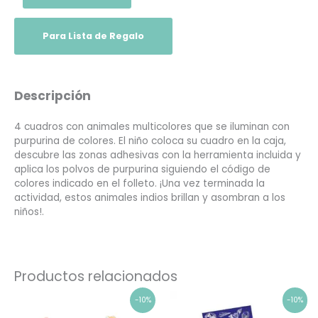
Para Lista de Regalo
Descripción
4 cuadros con animales multicolores que se iluminan con
purpurina de colores. El niño coloca su cuadro en la caja,
descubre las zonas adhesivas con la herramienta incluida y
aplica los polvos de purpurina siguiendo el código de
colores indicado en el folleto. ¡Una vez terminada la
actividad, estos animales indios brillan y asombran a los
niños!.
Productos relacionados
El
El
El
El
-10%
-10%
precio
precio
precio
precio