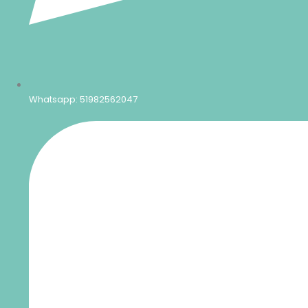
Whatsapp: 51982562047