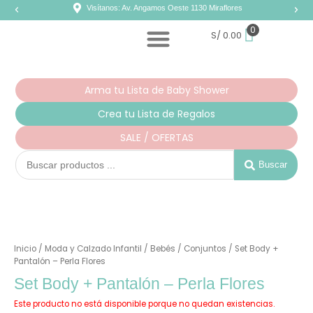
Ir
Visítanos: Av. Angamos Oeste 1130 Miraflores
al
contenido
0
S/
0.00
Arma tu Lista de Baby Shower
Crea tu Lista de Regalos
SALE / OFERTAS
Search
...
Buscar
Inicio
/
Moda y Calzado Infantil
/
Bebés
/
Conjuntos
/ Set Body +
Pantalón – Perla Flores
Set Body + Pantalón – Perla Flores
Este producto no está disponible porque no quedan existencias.