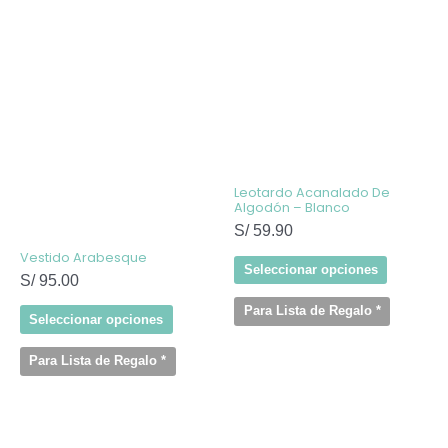
Este
Este
producto
producto
tiene
tiene
múltiples
múltiples
variantes.
variantes
Las
Las
opciones
opcione
se
se
pueden
pueden
elegir
elegir
Leotardo Acanalado De
en
en
Algodón – Blanco
la
la
S/
59.90
página
página
de
de
Vestido Arabesque
producto
producto
Seleccionar opciones
S/
95.00
Para Lista de Regalo
*
Seleccionar opciones
Para Lista de Regalo
*