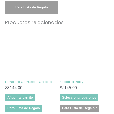
Para Lista de Regalo
Productos relacionados
Este
producto
tiene
múltiples
variantes
Las
opcione
se
pueden
elegir
en
la
página
de
Lampara Carrusel – Celeste
Zapatilla Daisy
producto
S/
144.00
S/
145.00
Añadir al carrito
Seleccionar opciones
Para Lista de Regalo
Para Lista de Regalo
*