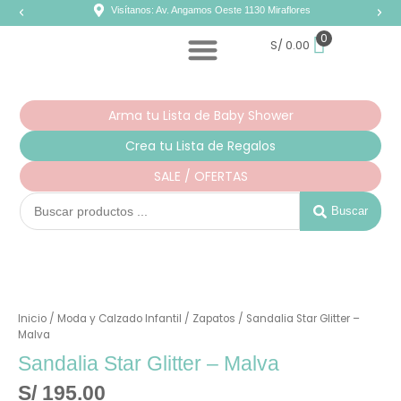
Ir
Visítanos: Av. Angamos Oeste 1130 Miraflores
al
contenido
0
S/
0.00
Arma tu Lista de Baby Shower
Crea tu Lista de Regalos
SALE / OFERTAS
Search
...
Buscar
Sandalia
Star
Glitter
Inicio
/
Moda y Calzado Infantil
/
Zapatos
/ Sandalia Star Glitter –
-
Malva
Malva
cantidad
Sandalia Star Glitter – Malva
S/
195.00