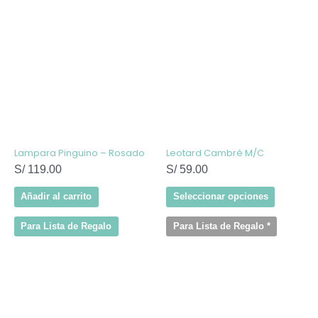
Este
producto
tiene
múltiples
variantes
Las
opcione
se
pueden
elegir
en
la
página
de
Lampara Pinguino – Rosado
Leotard Cambré M/C
producto
S/
119.00
S/
59.00
Añadir al carrito
Seleccionar opciones
Para Lista de Regalo
Para Lista de Regalo
*