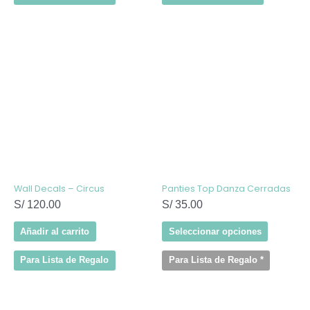
Este
producto
tiene
múltiples
variantes
Las
opcione
se
pueden
elegir
en
la
página
de
Wall Decals – Circus
Panties Top Danza Cerradas
producto
S/
120.00
S/
35.00
Añadir al carrito
Seleccionar opciones
Para Lista de Regalo
Para Lista de Regalo
*