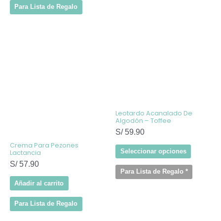
Para Lista de Regalo
Este
producto
tiene
múltiples
variantes
Las
opcione
se
pueden
elegir
Leotardo Acanalado De
en
Algodón – Toffee
la
S/
59.90
página
de
Crema Para Pezones
producto
Seleccionar opciones
Lactancia
S/
57.90
Para Lista de Regalo
*
Añadir al carrito
Para Lista de Regalo