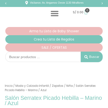
Ir
Visítanos: Av. Angamos Oeste 1130 Miraflores
al
contenido
0
S/
0.00
Arma tu Lista de Baby Shower
Crea tu Lista de Regalos
SALE / OFERTAS
Search
...
Buscar
Inicio
/
Moda y Calzado Infantil
/
Zapatos
/
Niña
/ Salón Serratex
Picado Hebilla – Marino / Azul
Salón Serratex Picado Hebilla – Marino
/ Azul