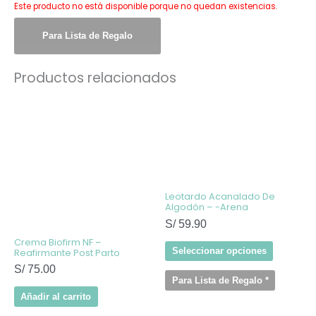
Este producto no está disponible porque no quedan existencias.
Para Lista de Regalo
Productos relacionados
Este
producto
tiene
múltiples
variantes
Las
opcione
se
pueden
elegir
Leotardo Acanalado De
en
Algodón – -Arena
la
S/
59.90
página
de
Crema Biofirm NF –
producto
Seleccionar opciones
Reafirmante Post Parto
S/
75.00
Para Lista de Regalo
*
Añadir al carrito