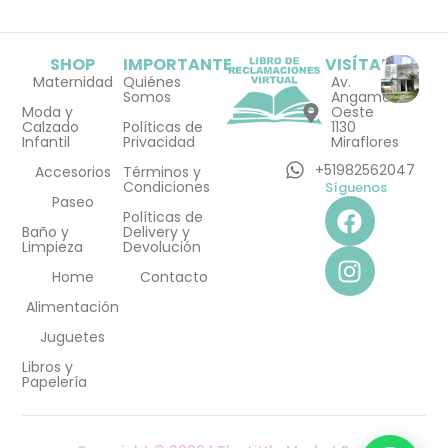
SHOP
IMPORTANTE
VISÍTANOS
Maternidad
Quiénes
Av.
Somos
Angamos
Moda y
Oeste
Calzado
Políticas de
1130
Infantil
Privacidad
Miraflores
+51982562047
Accesorios
Términos y
Condiciones
Síguenos
F
I
Paseo
Políticas de
a
n
Baño y
Delivery y
Limpieza
Devolución
c
s
e
t
Home
Contacto
b
a
Alimentación
o
g
Juguetes
o
r
Libros y
k
a
Papelería
m