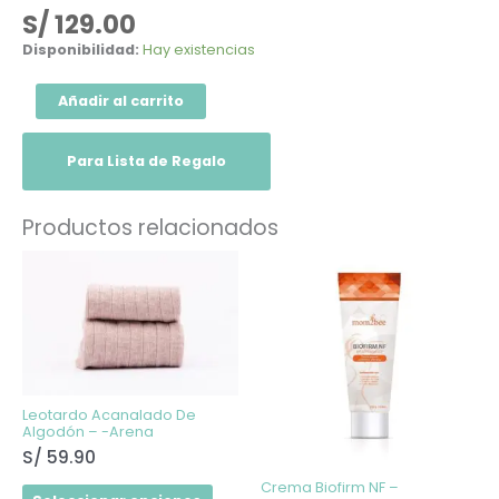
S/
129.00
Disponibilidad:
Hay existencias
Añadir al carrito
Para Lista de Regalo
Productos relacionados
Este
producto
tiene
múltiples
variantes.
Las
opciones
se
pueden
elegir
Leotardo Acanalado De
en
Algodón – -Arena
la
S/
59.90
página
de
Crema Biofirm NF –
producto