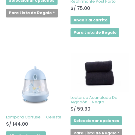
Seleccionar opciones
Reafirmante Post Parto
S/
75.00
Para Lista de Regalo
*
Añadir al carrito
Para Lista de Regalo
Este
produ
tiene
múltip
varian
Las
opcio
se
puede
elegir
Leotardo Acanalado De
en
Algodón – Negro
la
S/
59.90
págin
de
Lampara Carrusel – Celeste
produ
Seleccionar opciones
S/
144.00
Para Lista de Regalo
*