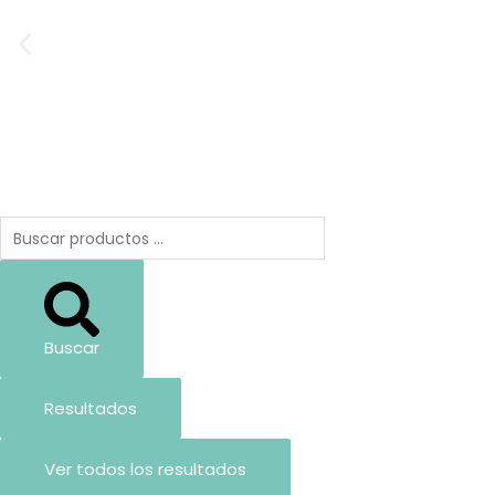
Ir
al
contenido
Search
...
Buscar
Resultados
Ver todos los resultados