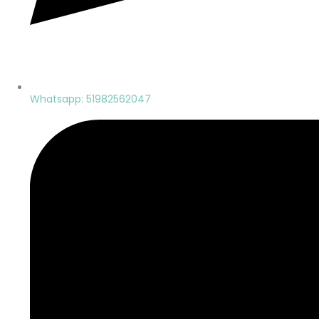
Whatsapp: 51982562047