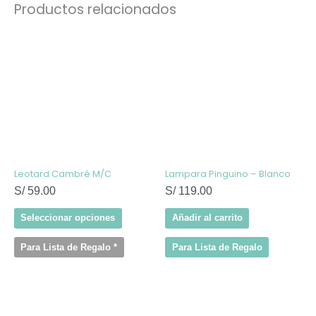
Productos relacionados
Este
producto
tiene
múltiples
variantes.
Las
opciones
se
pueden
elegir
en
la
página
de
Leotard Cambré M/C
Lampara Pinguino – Blanco
producto
S/
59.00
S/
119.00
Seleccionar opciones
Añadir al carrito
Para Lista de Regalo
*
Para Lista de Regalo
Este
producto