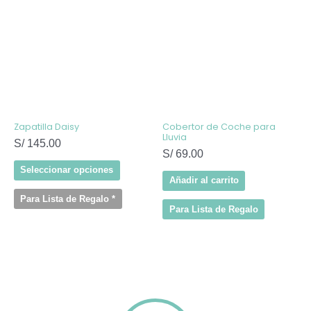
tiene
múltiples
variantes.
Las
opciones
se
pueden
elegir
en
la
página
de
Zapatilla Daisy
Cobertor de Coche para
producto
Lluvia
S/
145.00
S/
69.00
Seleccionar opciones
Añadir al carrito
Para Lista de Regalo
*
Para Lista de Regalo