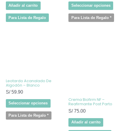
Añadir al carrito
Seleccionar opciones
Para Lista de Regalo
Para Lista de Regalo
*
Este
producto
tiene
múltiples
variantes.
Las
opciones
se
pueden
elegir
Leotardo Acanalado De
en
Algodón – Blanco
la
S/
59.90
página
de
Crema Biofirm NF –
producto
Seleccionar opciones
Reafirmante Post Parto
S/
75.00
Para Lista de Regalo
*
Añadir al carrito