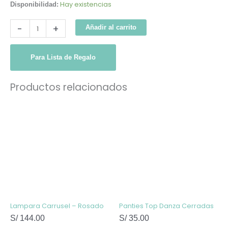
Hay existencias
Disponibilidad:
-
+
Añadir al carrito
Para Lista de Regalo
Productos relacionados
Este
producto
tiene
múltiples
variantes
Las
opcione
se
pueden
elegir
en
la
página
de
Lampara Carrusel – Rosado
Panties Top Danza Cerradas
producto
S/
144.00
S/
35.00