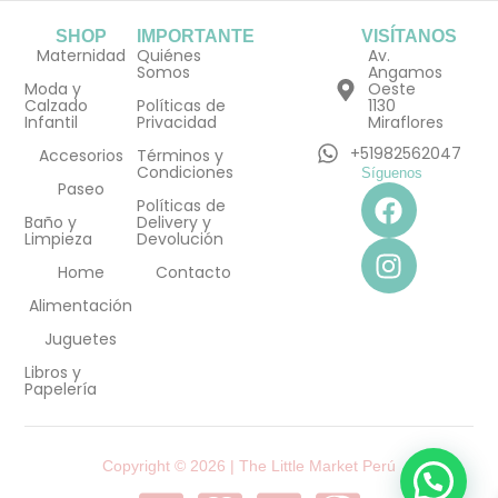
SHOP
IMPORTANTE
VISÍTANOS
Maternidad
Quiénes
Av.
Somos
Angamos
Moda y
Oeste
Calzado
Políticas de
1130
Infantil
Privacidad
Miraflores
+51982562047
Accesorios
Términos y
Condiciones
Síguenos
F
I
Paseo
Políticas de
a
n
Baño y
Delivery y
Limpieza
Devolución
c
s
e
t
Home
Contacto
b
a
Alimentación
o
g
Juguetes
o
r
Libros y
k
a
Papelería
m
Copyright © 2026 | The Little Market Perú