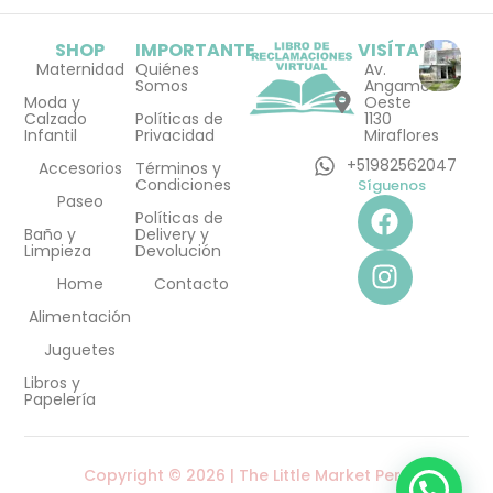
SHOP
IMPORTANTE
VISÍTANOS
Maternidad
Quiénes
Av.
Somos
Angamos
Moda y
Oeste
Calzado
Políticas de
1130
Infantil
Privacidad
Miraflores
+51982562047
Accesorios
Términos y
Condiciones
Síguenos
F
I
Paseo
Políticas de
a
n
Baño y
Delivery y
Limpieza
Devolución
c
s
e
t
Home
Contacto
b
a
Alimentación
o
g
Juguetes
o
r
Libros y
k
a
Papelería
m
Copyright © 2026 | The Little Market Perú