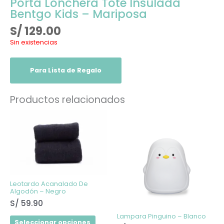
Porta Lonchera Tote Insulada
Bentgo Kids – Mariposa
S/
129.00
Sin existencias
Para Lista de Regalo
Productos relacionados
Este
producto
tiene
múltiples
variantes.
Las
opciones
se
pueden
elegir
Leotardo Acanalado De
en
Algodón – Negro
la
S/
59.90
página
de
Lampara Pinguino – Blanco
producto
Seleccionar opciones