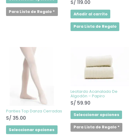
S/
119.00
Para Lista de Regalo
*
Añadir al carrito
Para Lista de Regalo
Este
Este
producto
produ
tiene
tiene
múltiples
múltip
variantes.
varian
Las
Las
opciones
opcio
se
se
pueden
puede
elegir
elegir
Leotardo Acanalado De
en
en
Algodón – Papiro
la
la
S/
59.90
página
págin
de
de
Panties Top Danza Cerradas
producto
produ
Seleccionar opciones
S/
35.00
Para Lista de Regalo
*
Seleccionar opciones