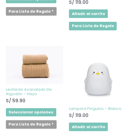
S/
119.00
Para Lista de Regalo
*
Añadir al carrito
Para Lista de Regalo
Este
producto
tiene
múltiples
variantes.
Las
opciones
se
pueden
elegir
Leotardo Acanalado De
en
Algodón – Haya
la
S/
59.90
página
de
Lampara Pinguino – Blanco
producto
Seleccionar opciones
S/
119.00
Para Lista de Regalo
*
Añadir al carrito