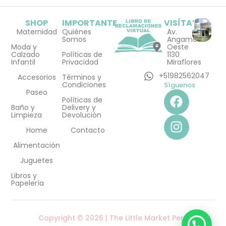
SHOP
IMPORTANTE
VISÍTANOS
Maternidad
Quiénes
Av.
Somos
Angamos
Moda y
Oeste
Calzado
Políticas de
1130
Infantil
Privacidad
Miraflores
+51982562047
Accesorios
Términos y
Condiciones
Síguenos
F
I
Paseo
Políticas de
a
n
Baño y
Delivery y
Limpieza
Devolución
c
s
e
t
Home
Contacto
b
a
Alimentación
o
g
Juguetes
o
r
Libros y
k
a
Papelería
m
Copyright © 2026 | The Little Market Perú