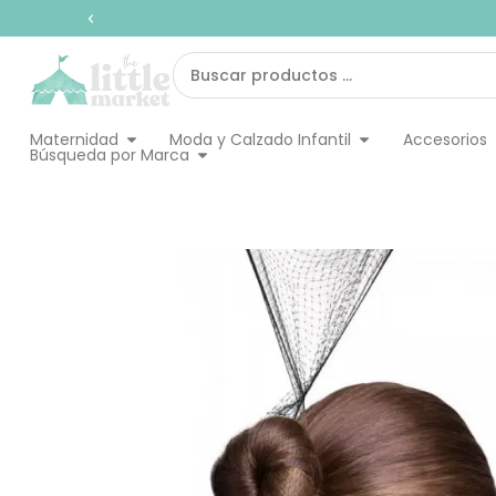
Ir
al
contenido
Search
...
Abrir Maternidad
Abrir Moda y Calz
Maternidad
Moda y Calzado Infantil
Accesorios
Abrir Búsqueda por Marca
Búsqueda por Marca