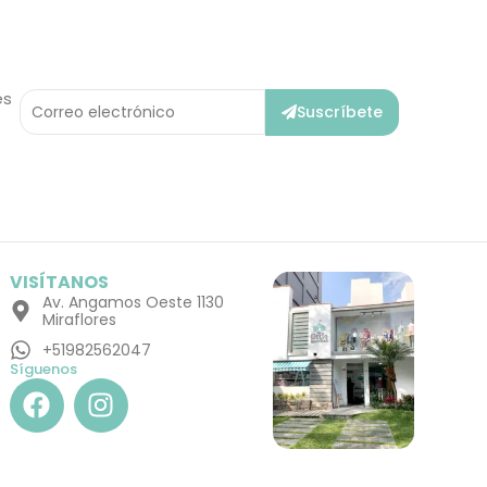
Correo
es
Suscríbete
Electrónico
VISÍTANOS
Av. Angamos Oeste 1130
Miraflores
+51982562047
Síguenos
F
I
a
n
c
s
e
t