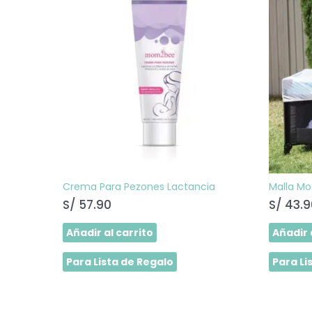
Crema Para Pezones Lactancia
Malla Mo
S/
57.90
S/
43.9
Añadir al carrito
Añadir 
Para Lista de Regalo
Para Li