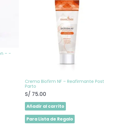
ples
ntes.
ones
en
na
n – -
ucto
Crema Biofirm NF – Reafirmante Post
Parto
S/
75.00
Añadir al carrito
Para Lista de Regalo