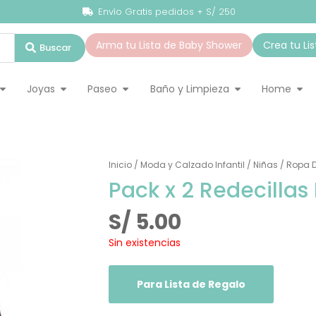
Envío Gratis pedidos + S/ 250
Arma tu Lista de Baby Shower
Crea tu Li
Buscar
ado Infantil
Abrir Accesorios
Abrir Joyas
Abrir Paseo
Abrir Baño y Lim
Abr
Joyas
Paseo
Baño y Limpieza
Home
Inicio
/
Moda y Calzado Infantil
/
Niñas
/
Ropa D
Pack x 2 Redecillas 
S/
5.00
Sin existencias
Para Lista de Regalo