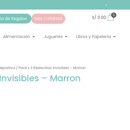
0
S/
0.00
sta de Regalos
SALE / OFERTAS
pieza
ir Home
Abrir Alimentación
Abrir Juguetes
Abrir Li
Alimentación
Juguetes
Libros y Papelería
eportiva
/ Pack x 2 Redecillas Invisibles – Marron
Invisibles – Marron