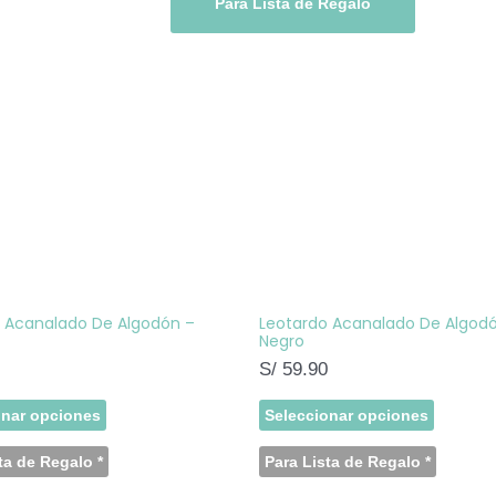
Para Lista de Regalo
Este
Este
producto
product
tiene
tiene
múltiples
múltiple
variantes.
variante
Las
Las
opciones
opcione
se
se
pueden
pueden
elegir
elegir
en
en
la
la
página
página
 Acanalado De Algodón –
Leotardo Acanalado De Algod
de
de
Negro
producto
product
S/
59.90
onar opciones
Seleccionar opciones
ta de Regalo
*
Para Lista de Regalo
*