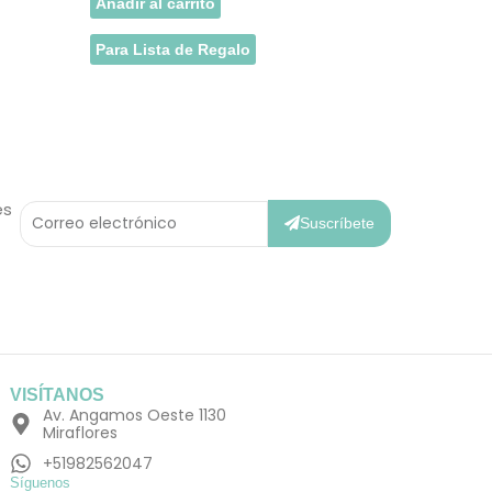
Añadir al carrito
Para Lista de Regalo
Correo
es
Electrónico
Suscríbete
VISÍTANOS
Av. Angamos Oeste 1130
Miraflores
+51982562047
Síguenos