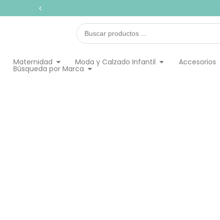
Ir
al
contenido
Search
...
Abrir Maternidad
Abrir Moda y Calz
Maternidad
Moda y Calzado Infantil
Accesorios
Abrir Búsqueda por Marca
Búsqueda por Marca