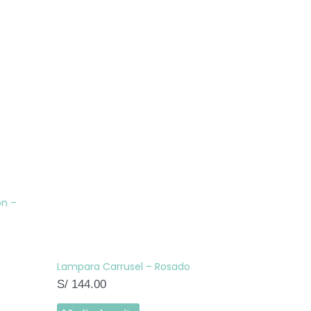
o
s
s.
s
ón –
o
Lampara Carrusel – Rosado
S/
144.00