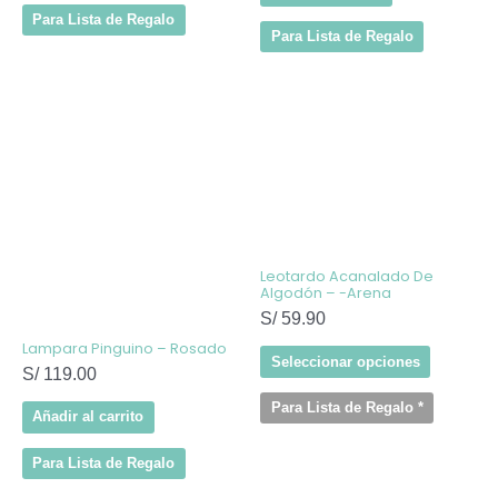
Para Lista de Regalo
Para Lista de Regalo
Este
producto
tiene
múltiples
variantes
Las
opcione
se
pueden
elegir
Leotardo Acanalado De
en
Algodón – -Arena
la
S/
59.90
página
de
Lampara Pinguino – Rosado
producto
Seleccionar opciones
S/
119.00
Para Lista de Regalo
*
Añadir al carrito
Para Lista de Regalo