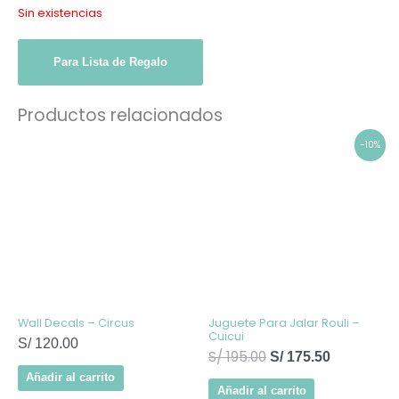
Sin existencias
Para Lista de Regalo
Productos relacionados
El
El
-10%
precio
precio
original
actual
era:
es:
S/ 195.00.
S/ 175.50.
Wall Decals – Circus
Juguete Para Jalar Rouli –
Cuicui
S/
120.00
S/
195.00
S/
175.50
Añadir al carrito
Añadir al carrito