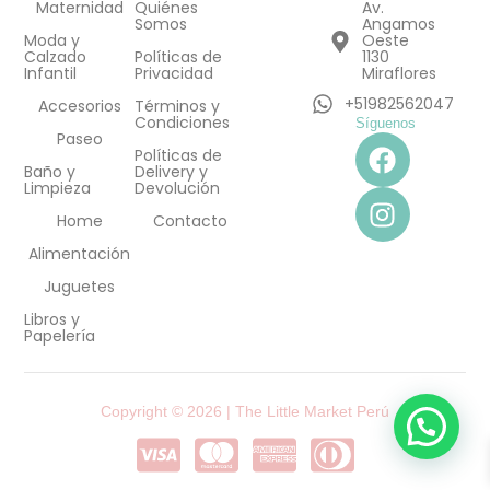
Maternidad
Quiénes
Av.
Somos
Angamos
Moda y
Oeste
Calzado
Políticas de
1130
Infantil
Privacidad
Miraflores
+51982562047
Accesorios
Términos y
Condiciones
Síguenos
F
I
Paseo
Políticas de
a
n
Baño y
Delivery y
Limpieza
Devolución
c
s
e
t
Home
Contacto
b
a
Alimentación
o
g
Juguetes
o
r
Libros y
k
a
Papelería
m
Copyright © 2026 | The Little Market Perú
C
C
C
C