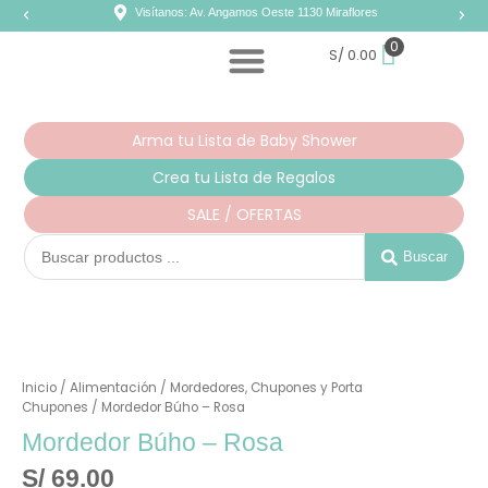
Ir
Visítanos: Av. Angamos Oeste 1130 Miraflores
al
contenido
0
S/
0.00
Arma tu Lista de Baby Shower
Crea tu Lista de Regalos
SALE / OFERTAS
Search
...
Buscar
Inicio
/
Alimentación
/
Mordedores, Chupones y Porta
Chupones
/ Mordedor Búho – Rosa
Mordedor Búho – Rosa
S/
69.00