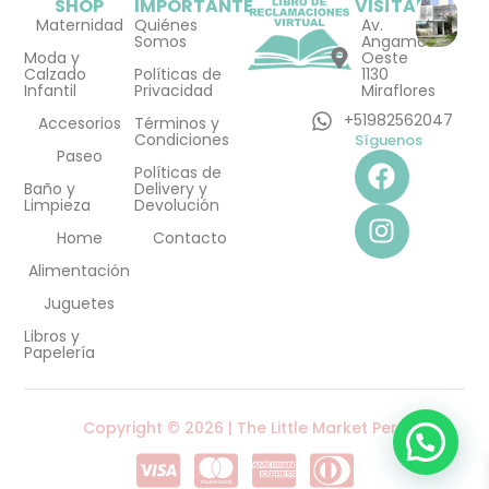
SHOP
IMPORTANTE
VISÍTANOS
Maternidad
Quiénes
Av.
Somos
Angamos
Moda y
Oeste
Calzado
Políticas de
1130
Infantil
Privacidad
Miraflores
+51982562047
Accesorios
Términos y
Condiciones
Síguenos
F
I
Paseo
Políticas de
a
n
Baño y
Delivery y
Limpieza
Devolución
c
s
e
t
Home
Contacto
b
a
Alimentación
o
g
Juguetes
o
r
Libros y
k
a
Papelería
m
Copyright © 2026 | The Little Market Perú
C
C
C
C